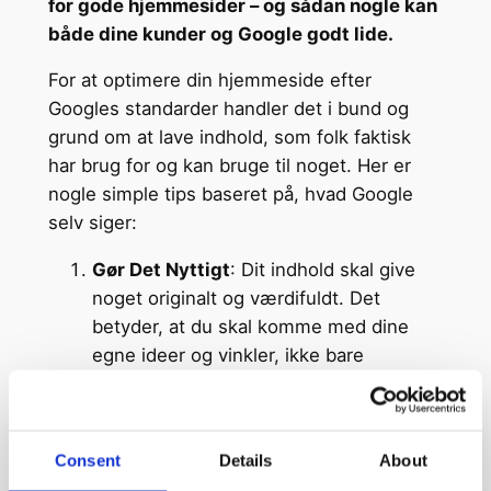
for gode hjemmesider – og sådan nogle kan
både dine kunder og Google godt lide.
For at optimere din hjemmeside efter
Googles standarder handler det i bund og
grund om at lave indhold, som folk faktisk
har brug for og kan bruge til noget. Her er
nogle simple tips baseret på, hvad Google
selv siger:
Gør Det Nyttigt
: Dit indhold skal give
noget originalt og værdifuldt. Det
betyder, at du skal komme med dine
egne ideer og vinkler, ikke bare
gentage, hvad alle andre siger.
Vis din Ekspertise
: Hvis du skriver om
noget, du ved meget om, så vis det
Consent
Details
About
frem. Det giver læserne tillid til, at de