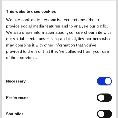
kan stole på dit indhold.
Gør det Let at Bruge Din Hjemmeside
:
This website uses cookies
Din hjemmeside skal være nem at
We use cookies to personalise content and ads, to
navigere rundt på, og indholdet skal
provide social media features and to analyse our traffic.
være let at læse. Hvis din side loader
We also share information about your use of our site with
hurtigt, er det også et stort plus.
our social media, advertising and analytics partners who
Skriv for Mennesker, Ikke Maskiner
:
may combine it with other information that you’ve
Selvom det er fristende at prøve at
provided to them or that they’ve collected from your use
“snyde” søgemaskinerne til at vise dit
of their services.
indhold først, så husk at det er rigtige
mennesker, der skal læse og bruge dit
Consent
indhold. Så skriv noget, som folk vil
Necessary
Selection
finde interessant og hjælpsomt.
Hold Styr på Kvaliteten
: Sørg for, at dit
indhold er godt skrevet, uden stavefejl
Preferences
og grammatiske fejl. Og undgå at
masseproducere indhold bare for at
Statistics