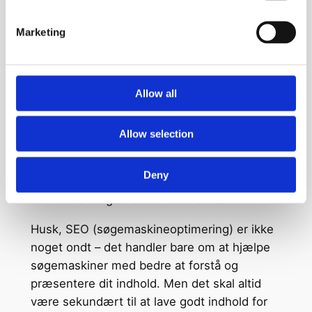
have noget at vise frem – kvalitet er
vigtigere end kvantitet.
Marketing
Vær Ærlig og Transparent
: Hvis du
bruger automatisering eller AI til at lave
indhold, så fortæl det til dine læsere.
Det handler om at være åben om,
Allow all
hvordan og hvorfor du laver dit indhold.
Fokusér på Menneske-Først Indhold
:
Allow selection
Det bedste indhold er det, som folk
virkelig har brug for og får noget ud af.
Deny
Så tænk over, hvem dit publikum er, og
hvad de gerne vil vide eller lære.
Husk, SEO (søgemaskineoptimering) er ikke
noget ondt – det handler bare om at hjælpe
søgemaskiner med bedre at forstå og
præsentere dit indhold. Men det skal altid
være sekundært til at lave godt indhold for