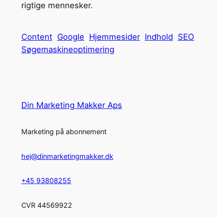
rigtige mennesker.
Content
Google
Hjemmesider
Indhold
SEO
Søgemaskineoptimering
Din Marketing Makker Aps
Marketing på abonnement
hej@dinmarketingmakker.dk
+45 93808255
CVR 44569922