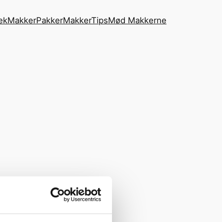
ek
MakkerPakker
MakkerTips
Mød Makkerne