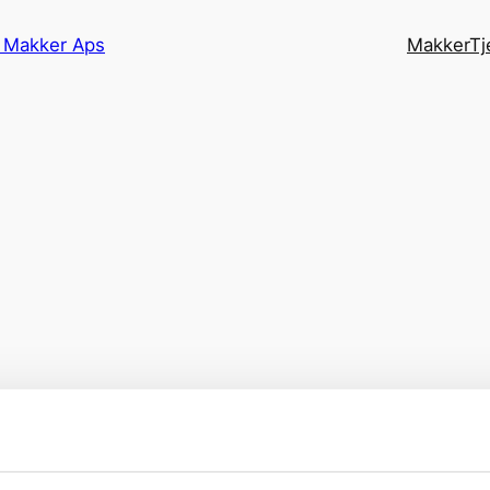
g Makker Aps
MakkerTj
e
r
e