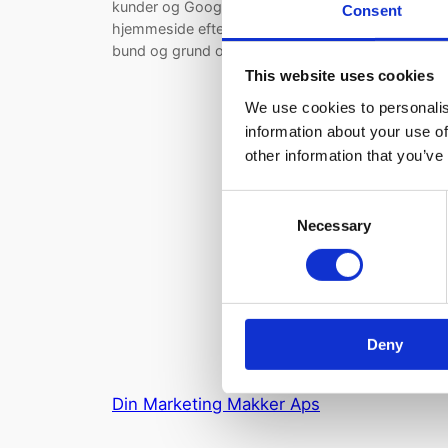
kunder og Google godt lide. For at optimere din
Consent
hjemmeside efter Googles standarder handler det 
bund og grund om at lave indhold, som…
This website uses cookies
We use cookies to personalis
information about your use of
other information that you’ve
Consent
Necessary
Selection
Deny
Din Marketing Makker Aps