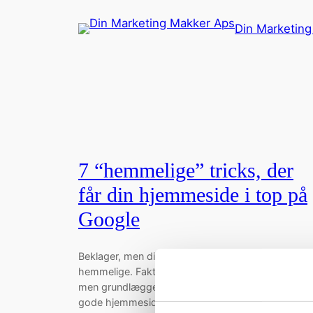
Spring
Din Marketin
til
indhold
7 “hemmelige” tricks, der
får din hjemmeside i top på
Google
Beklager, men disse syv tricks er overhovedet ikk
hemmelige. Faktisk er de heller ikke bare “tricks”,
men grundlæggende og evigtgyldige principper fo
gode hjemmesider – og sådan nogle kan både din