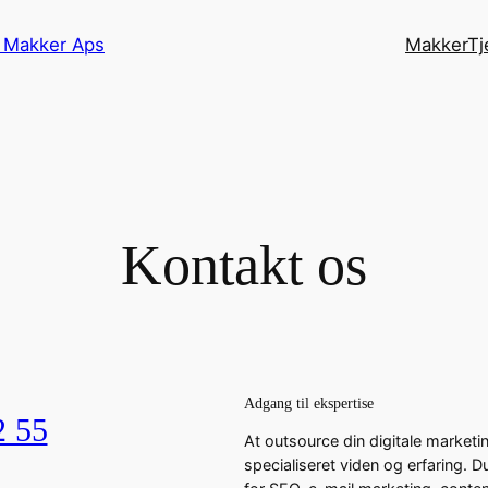
g Makker Aps
MakkerTj
Kontakt os
Adgang til ekspertise
2 55
At outsource din digitale marketi
specialiseret viden og erfaring. D