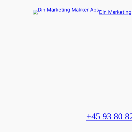
Spring
Din Marketin
til
indhold
+45 93 80 8