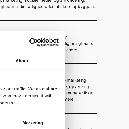
nt marketing, sociale medier og annoncering,
digheder til din rådighed uden at skulle opbygge et
rketing kan du fokusere mere på din
g ressourcer internt, hvilket giver dig mulighed for
produktudvikling, kundeservice og andre
omhed.
About
n, kan det at outsource din digitale marketing
gt. Du slipper for at skulle ansætte, oplære og
se our traffic. We also share
r hele marketingteams, og du behøver heller ikke
ers who may combine it with
nologier. Derfor er outsourcing en mere
 services.
Marketing