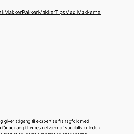
ek
MakkerPakker
MakkerTips
Mød Makkerne
ng giver adgang til ekspertise fra fagfolk med
u får adgang til vores netværk af specialister inden