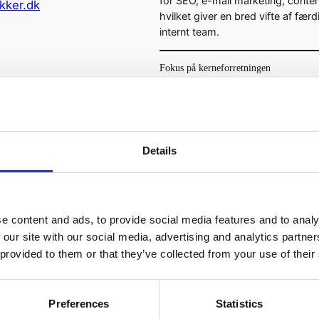
for SEO, e-mail marketing, conte
kker.dk
hvilket giver en bred vifte af fær
internt team.
Fokus på kerneforretningen
Ved at outsource din digitale ma
kerneforretning. Dette frigør tid o
at arbejde mere koncentreret på 
afgørende aspekter af din virks
Details
Omkostningseffektivt
Selvom det kan virke dyrt i starte
faktisk spare dig penge på lang si
e content and ads, to provide social media features and to analy
vedligeholde interne ansatte elle
 our site with our social media, advertising and analytics partn
investere i dyre værktøjer og tek
 provided to them or that they’ve collected from your use of their
omkostningseffektiv løsning.
Skalerbarhed og fleksibilitet
Preferences
Statistics