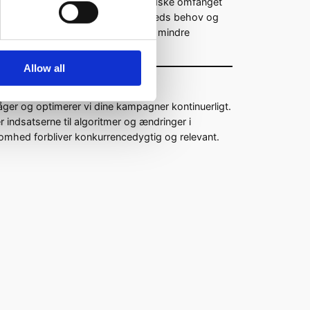
kalerbarhed. Du kan øge eller mindske omfanget
overensstemmelse med din virksomheds behov og
itet kan være afgørende for små og mindre
asse sig skiftende markedsforhold.
Allow all
g
er og optimerer vi dine kampagner kontinuerligt.
r indsatserne til algoritmer og ændringer i
ksomhed forbliver konkurrencedygtig og relevant.