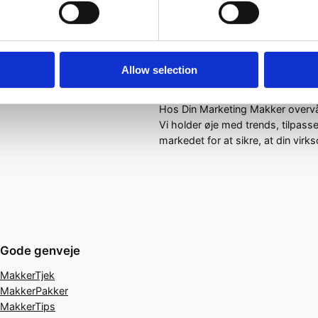
Outsourcing giver mulighed for s
af dine marketingaktiviteter i 
budget. Dette niveau af fleksibil
virksomheder, der ønsker at tilp
Allow selection
Kontinuerlig overvågning og optimerin
Hos Din Marketing Makker overvåg
Vi holder øje med trends, tilpasse
markedet for at sikre, at din vir
Gode genveje
MakkerTjek
MakkerPakker
MakkerTips